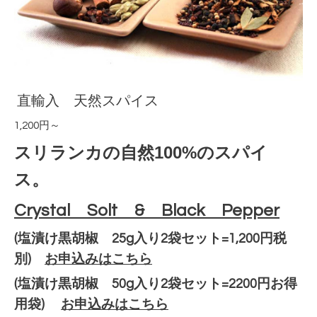
直輸入 天然スパイス
1,200円～
スリランカの自然100%のスパイ
ス。
Crystal Solt & Black Pepper
(塩漬け黒胡椒 25g入り2袋セット=1,200
円税
別
)
お申込みはこちら
(塩漬け黒胡椒 50g入り2
袋セット=2200
円
お得
用袋
)
お申込みはこちら