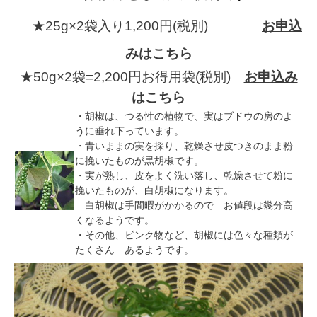
★25g×2袋入り1,200
円(税別)
お申込
みはこちら
★50g×2袋=2,200円お得用袋(税別)
お申込み
はこちら
・胡椒は、つる性の植物で、実はブドウの房のよ
うに垂れ下っています。
・青いままの実を採り、乾燥させ皮つきのまま粉
に挽いたものが黒胡椒です。
・実が熟し、皮をよく洗い落し、乾燥させて粉に
挽いたものが、白胡椒になります。
白胡椒は手間暇がかかるので お値段は幾分高
くなるようです。
・その他、ビンク物など、胡椒には色々な種類が
たくさん あるようです。