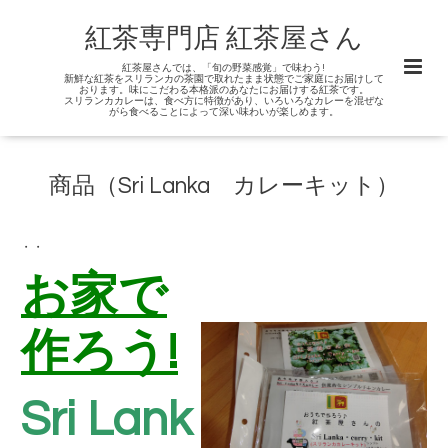
紅茶専門店 紅茶屋さん
紅茶屋さんでは、「旬の野菜感覚」で味わう!
新鮮な紅茶をスリランカの茶園で取れたまま状態でご家庭にお届けして
おります。味にこだわる本格派のあなたにお届けする紅茶です。
スリランカカレーは、食べ方に特徴があり、いろいろなカレーを混ぜな
がら食べることによって深い味わいが楽しめます。
商品（Sri Lanka カレーキット）
・・
お家で
作ろう!
Sri Lank