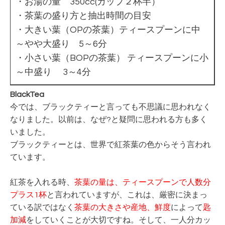
・お湯の量 350cc(カップ２杯半）
・茶葉の盛り方と抽出時間の目安
・大きい葉（OPの茶葉）ティースプーンに中
～やや大盛り 5～6分
・小さい葉（BOPの茶葉） ティースプーンに小
～中盛り 3～4分
BlackTea
今では、ブラックティーと言っても不思議に思われなく
なりました。
以前は、なぜ?と疑問に思われる方も多く
いました。
ブラックティーとは、世界で紅茶葉の色からそう言われ
ています。
紅茶を入れる時、
茶葉の量は、ティースプーンで人数分
プラス1杯
と言われていますが、これは、厳密に決まっ
ている訳ではなく
茶葉の大きさや産地、鮮度
によって
匙
加減
をしていくことが大切ですね。そして、一人分カッ