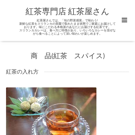
紅茶専門店 紅茶屋さん
紅茶屋さんでは、「旬の野菜感覚」で味わう!
新鮮な紅茶をスリランカの茶園で取れたまま状態でご家庭にお届けして
おります。味にこだわる本格派のあなたにお届けする紅茶です。
スリランカカレーは、食べ方に特徴があり、いろいろなカレーを混ぜな
がら食べることによって深い味わいが楽しめます。
商 品(紅茶 スパイス)
紅茶の入れ方