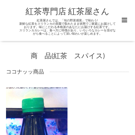
紅茶専門店 紅茶屋さん
紅茶屋さんでは、「旬の野菜感覚」で味わう!
新鮮な紅茶をスリランカの茶園で取れたまま状態でご家庭にお届けして
おります。味にこだわる本格派のあなたにお届けする紅茶です。
スリランカカレーは、食べ方に特徴があり、いろいろなカレーを混ぜな
がら食べることによって深い味わいが楽しめます。
商 品(紅茶 スパイス)
ココナッッ商品