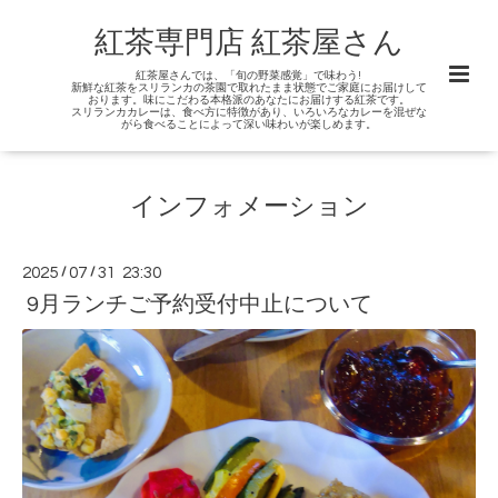
紅茶専門店 紅茶屋さん
紅茶屋さんでは、「旬の野菜感覚」で味わう!
新鮮な紅茶をスリランカの茶園で取れたまま状態でご家庭にお届けして
おります。味にこだわる本格派のあなたにお届けする紅茶です。
スリランカカレーは、食べ方に特徴があり、いろいろなカレーを混ぜな
がら食べることによって深い味わいが楽しめます。
インフォメーション
2025
/
07
/
31 23:30
9月ランチご予約受付中止について