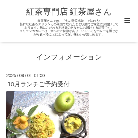
紅茶専門店 紅茶屋さん
紅茶屋さんでは、「旬の野菜感覚」で味わう!
新鮮な紅茶をスリランカの茶園で取れたまま状態でご家庭にお届けして
おります。味にこだわる本格派のあなたにお届けする紅茶です。
スリランカカレーは、食べ方に特徴があり、いろいろなカレーを混ぜな
がら食べることによって深い味わいが楽しめます。
インフォメーション
2025
/
09
/
01 01:00
10月ランチご予約受付