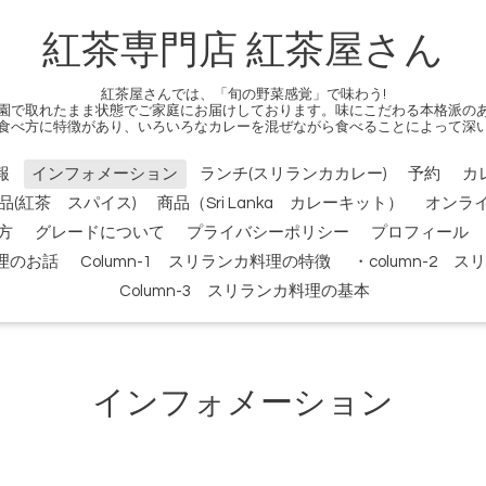
紅茶専門店 紅茶屋さん
紅茶屋さんでは、「旬の野菜感覚」で味わう!
園で取れたまま状態でご家庭にお届けしております。味にこだわる本格派の
食べ方に特徴があり、いろいろなカレーを混ぜながら食べることによって深
報
インフォメーション
ランチ(スリランカカレー)
予約
カ
品(紅茶 スパイス)
商品（Sri Lanka カレーキット）
オンラ
方
グレードについて
プライバシーポリシー
プロフィール
料理のお話
Column-1 スリランカ料理の特徴
・column-2
Column-3 スリランカ料理の基本
インフォメーション