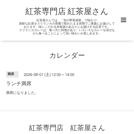
紅茶専門店 紅茶屋さん
紅茶屋さんでは、「旬の野菜感覚」で味わう!
新鮮な紅茶をスリランカの茶園で取れたまま状態でご家庭にお届けして
おります。味にこだわる本格派のあなたにお届けする紅茶です。
スリランカカレーは、食べ方に特徴があり、いろいろなカレーを混ぜな
がら食べることによって深い味わいが楽しめます。
カレンダー
満席
2026-08-01 (土) 12:00～14:00
ランチ満席
満席になりました。
紅茶専門店 紅茶屋さん