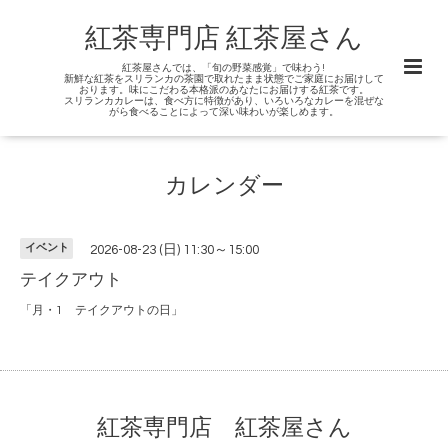
紅茶専門店 紅茶屋さん
紅茶屋さんでは、「旬の野菜感覚」で味わう!
新鮮な紅茶をスリランカの茶園で取れたまま状態でご家庭にお届けして
おります。味にこだわる本格派のあなたにお届けする紅茶です。
スリランカカレーは、食べ方に特徴があり、いろいろなカレーを混ぜな
がら食べることによって深い味わいが楽しめます。
カレンダー
イベント
2026-08-23 (日) 11:30～15:00
テイクアウト
「月・1 テイクアウトの日」
紅茶専門店 紅茶屋さん