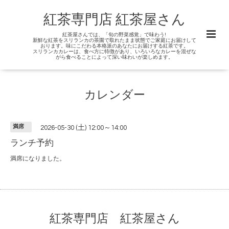
紅茶専門店 紅茶屋さん
紅茶屋さんでは、「旬の野菜感覚」で味わう!
新鮮な紅茶をスリランカの茶園で取れたまま状態でご家庭にお届けして
おります。味にこだわる本格派のあなたにお届けする紅茶です。
スリランカカレーは、食べ方に特徴があり、いろいろなカレーを混ぜな
がら食べることによって深い味わいが楽しめます。
カレンダー
満席
2026-05-30 (土) 12:00～14:00
ランチ予約
満席になりました。
紅茶専門店 紅茶屋さん