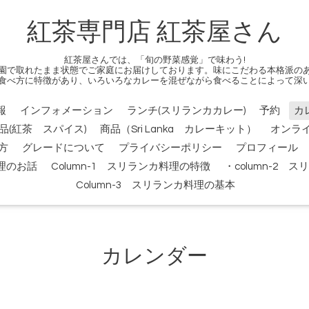
紅茶専門店 紅茶屋さん
紅茶屋さんでは、「旬の野菜感覚」で味わう!
園で取れたまま状態でご家庭にお届けしております。味にこだわる本格派の
食べ方に特徴があり、いろいろなカレーを混ぜながら食べることによって深
報
インフォメーション
ランチ(スリランカカレー)
予約
カ
品(紅茶 スパイス)
商品（Sri Lanka カレーキット）
オンラ
方
グレードについて
プライバシーポリシー
プロフィール
料理のお話
Column-1 スリランカ料理の特徴
・column-2
Column-3 スリランカ料理の基本
カレンダー