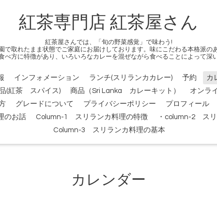
紅茶専門店 紅茶屋さん
紅茶屋さんでは、「旬の野菜感覚」で味わう!
園で取れたまま状態でご家庭にお届けしております。味にこだわる本格派の
食べ方に特徴があり、いろいろなカレーを混ぜながら食べることによって深
報
インフォメーション
ランチ(スリランカカレー)
予約
カ
品(紅茶 スパイス)
商品（Sri Lanka カレーキット）
オンラ
方
グレードについて
プライバシーポリシー
プロフィール
料理のお話
Column-1 スリランカ料理の特徴
・column-2
Column-3 スリランカ料理の基本
カレンダー