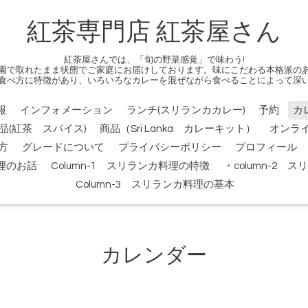
紅茶専門店 紅茶屋さん
紅茶屋さんでは、「旬の野菜感覚」で味わう!
園で取れたまま状態でご家庭にお届けしております。味にこだわる本格派の
食べ方に特徴があり、いろいろなカレーを混ぜながら食べることによって深
報
インフォメーション
ランチ(スリランカカレー)
予約
カ
品(紅茶 スパイス)
商品（Sri Lanka カレーキット）
オンラ
方
グレードについて
プライバシーポリシー
プロフィール
料理のお話
Column-1 スリランカ料理の特徴
・column-2
Column-3 スリランカ料理の基本
カレンダー