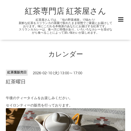
紅茶専門店 紅茶屋さん
紅茶屋さんでは、「旬の野菜感覚」で味わう!
新鮮な紅茶をスリランカの茶園で取れたまま状態でご家庭にお届けして
おります。味にこだわる本格派のあなたにお届けする紅茶です。
スリランカカレーは、食べ方に特徴があり、いろいろなカレーを混ぜな
がら食べることによって深い味わいが楽しめます。
カレンダー
紅茶葉販売日
2026-02-10 (火) 13:00～17:00
紅茶曜日
午後のティータイムをお楽しみください。
セイロンティーの販売を行っております。