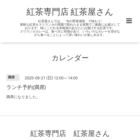
紅茶専門店 紅茶屋さん
紅茶屋さんでは、「旬の野菜感覚」で味わう!
新鮮な紅茶をスリランカの茶園で取れたまま状態でご家庭にお届けして
おります。味にこだわる本格派のあなたにお届けする紅茶です。
スリランカカレーは、食べ方に特徴があり、いろいろなカレーを混ぜな
がら食べることによって深い味わいが楽しめます。
カレンダー
満席
2025-09-21 (日) 12:00～14:00
ランチ予約(満席)
満席になりました。
紅茶専門店 紅茶屋さん