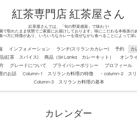
紅茶専門店 紅茶屋さん
紅茶屋さんでは、「旬の野菜感覚」で味わう!
園で取れたまま状態でご家庭にお届けしております。味にこだわる本格派の
食べ方に特徴があり、いろいろなカレーを混ぜながら食べることによって深
報
インフォメーション
ランチ(スリランカカレー)
予約
カ
品(紅茶 スパイス)
商品（Sri Lanka カレーキット）
オンラ
方
グレードについて
プライバシーポリシー
プロフィール
料理のお話
Column-1 スリランカ料理の特徴
・column-2
Column-3 スリランカ料理の基本
カレンダー