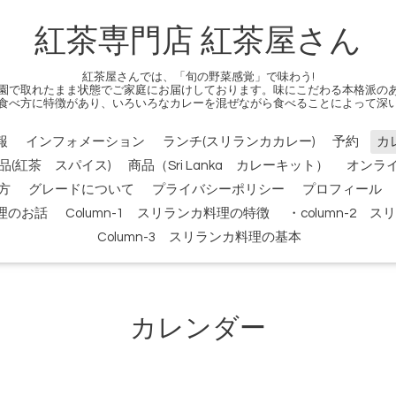
紅茶専門店 紅茶屋さん
紅茶屋さんでは、「旬の野菜感覚」で味わう!
園で取れたまま状態でご家庭にお届けしております。味にこだわる本格派の
食べ方に特徴があり、いろいろなカレーを混ぜながら食べることによって深
報
インフォメーション
ランチ(スリランカカレー)
予約
カ
品(紅茶 スパイス)
商品（Sri Lanka カレーキット）
オンラ
方
グレードについて
プライバシーポリシー
プロフィール
料理のお話
Column-1 スリランカ料理の特徴
・column-2
Column-3 スリランカ料理の基本
カレンダー