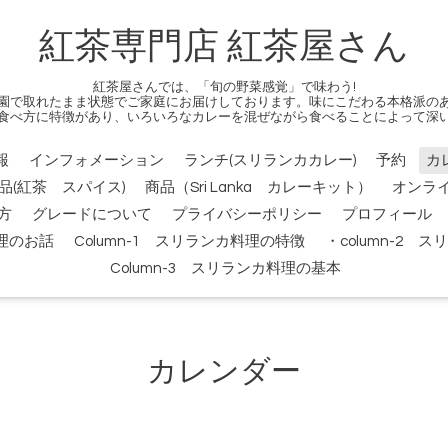
紅茶専門店 紅茶屋さん
紅茶屋さんでは、「旬の野菜感覚」で味わう!
園で取れたまま状態でご家庭にお届けしております。味にこだわる本格派の
食べ方に特徴があり、いろいろなカレーを混ぜながら食べることによって深
報
インフォメーション
ランチ(スリランカカレー)
予約
カ
品(紅茶 スパイス)
商品（Sri Lanka カレーキット）
オンラ
方
グレードについて
プライバシーポリシー
プロフィール
料理のお話
Column-1 スリランカ料理の特徴
・column-2
Column-3 スリランカ料理の基本
カレンダー