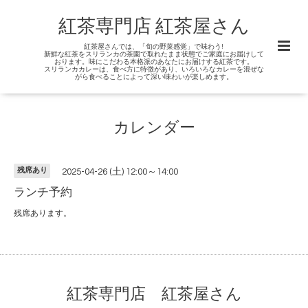
紅茶専門店 紅茶屋さん
紅茶屋さんでは、「旬の野菜感覚」で味わう!
新鮮な紅茶をスリランカの茶園で取れたまま状態でご家庭にお届けして
おります。味にこだわる本格派のあなたにお届けする紅茶です。
スリランカカレーは、食べ方に特徴があり、いろいろなカレーを混ぜな
がら食べることによって深い味わいが楽しめます。
カレンダー
残席あり
2025-04-26 (土) 12:00～14:00
ランチ予約
残席あります。
紅茶専門店 紅茶屋さん