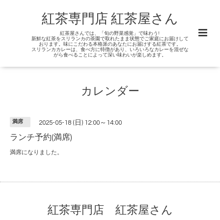
紅茶専門店 紅茶屋さん
紅茶屋さんでは、「旬の野菜感覚」で味わう!
新鮮な紅茶をスリランカの茶園で取れたまま状態でご家庭にお届けして
おります。味にこだわる本格派のあなたにお届けする紅茶です。
スリランカカレーは、食べ方に特徴があり、いろいろなカレーを混ぜな
がら食べることによって深い味わいが楽しめます。
カレンダー
満席
2025-05-18 (日) 12:00～14:00
ランチ予約(満席)
満席になりました。
紅茶専門店 紅茶屋さん