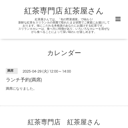
紅茶専門店 紅茶屋さん
紅茶屋さんでは、「旬の野菜感覚」で味わう!
新鮮な紅茶をスリランカの茶園で取れたまま状態でご家庭にお届けして
おります。味にこだわる本格派のあなたにお届けする紅茶です。
スリランカカレーは、食べ方に特徴があり、いろいろなカレーを混ぜな
がら食べることによって深い味わいが楽しめます。
カレンダー
満席
2025-04-29 (火) 12:00～14:00
ランチ予約(満席)
満席になりました。
紅茶専門店 紅茶屋さん