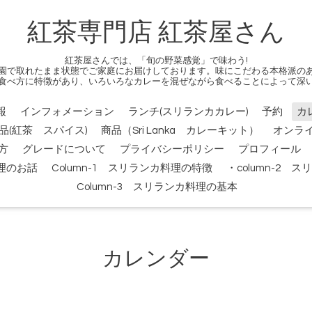
紅茶専門店 紅茶屋さん
紅茶屋さんでは、「旬の野菜感覚」で味わう!
園で取れたまま状態でご家庭にお届けしております。味にこだわる本格派の
食べ方に特徴があり、いろいろなカレーを混ぜながら食べることによって深
報
インフォメーション
ランチ(スリランカカレー)
予約
カ
品(紅茶 スパイス)
商品（Sri Lanka カレーキット）
オンラ
方
グレードについて
プライバシーポリシー
プロフィール
料理のお話
Column-1 スリランカ料理の特徴
・column-2
Column-3 スリランカ料理の基本
カレンダー