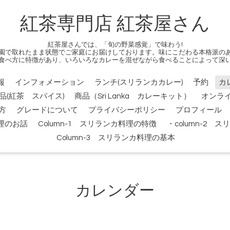
紅茶専門店 紅茶屋さん
紅茶屋さんでは、「旬の野菜感覚」で味わう!
園で取れたまま状態でご家庭にお届けしております。味にこだわる本格派の
食べ方に特徴があり、いろいろなカレーを混ぜながら食べることによって深
報
インフォメーション
ランチ(スリランカカレー)
予約
カ
品(紅茶 スパイス)
商品（Sri Lanka カレーキット）
オンラ
方
グレードについて
プライバシーポリシー
プロフィール
料理のお話
Column-1 スリランカ料理の特徴
・column-2
Column-3 スリランカ料理の基本
カレンダー