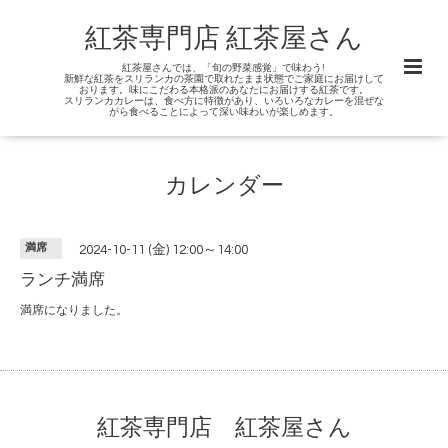
紅茶専門店 紅茶屋さん
紅茶屋さんでは、「旬の野菜感覚」で味わう!
新鮮な紅茶をスリランカの茶園で取れたまま状態でご家庭にお届けして
おります。味にこだわる本格派のあなたにお届けする紅茶です。
スリランカカレーは、食べ方に特徴があり、いろいろなカレーを混ぜな
がら食べることによって深い味わいが楽しめます。
カレンダー
満席
2024-10-11 (金) 12:00～14:00
ランチ満席
満席になりました。
紅茶専門店 紅茶屋さん