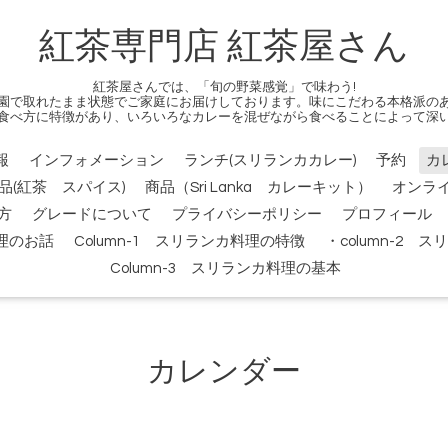
紅茶専門店 紅茶屋さん
紅茶屋さんでは、「旬の野菜感覚」で味わう!
園で取れたまま状態でご家庭にお届けしております。味にこだわる本格派の
食べ方に特徴があり、いろいろなカレーを混ぜながら食べることによって深
報
インフォメーション
ランチ(スリランカカレー)
予約
カ
品(紅茶 スパイス)
商品（Sri Lanka カレーキット）
オンラ
方
グレードについて
プライバシーポリシー
プロフィール
料理のお話
Column-1 スリランカ料理の特徴
・column-2
Column-3 スリランカ料理の基本
カレンダー