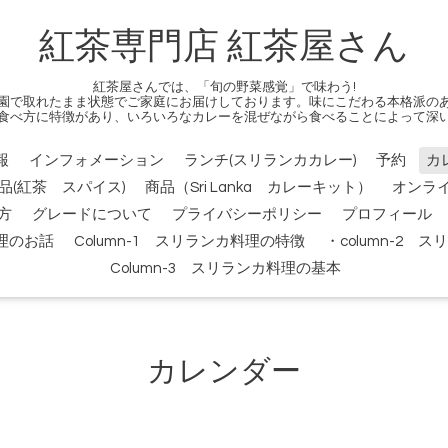
紅茶専門店 紅茶屋さん
紅茶屋さんでは、「旬の野菜感覚」で味わう!
園で取れたまま状態でご家庭にお届けしております。味にこだわる本格派の
食べ方に特徴があり、いろいろなカレーを混ぜながら食べることによって深
報
インフォメーション
ランチ(スリランカカレー)
予約
カ
品(紅茶 スパイス)
商品（Sri Lanka カレーキット）
オンラ
方
グレードについて
プライバシーポリシー
プロフィール
料理のお話
Column-1 スリランカ料理の特徴
・column-2
Column-3 スリランカ料理の基本
カレンダー