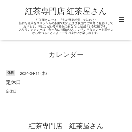
紅茶専門店 紅茶屋さん
紅茶屋さんでは、「旬の野菜感覚」で味わう!
新鮮な紅茶をスリランカの茶園で取れたまま状態でご家庭にお届けして
おります。味にこだわる本格派のあなたにお届けする紅茶です。
スリランカカレーは、食べ方に特徴があり、いろいろなカレーを混ぜな
がら食べることによって深い味わいが楽しめます。
カレンダー
休日
2024-04-11 (木)
定休日
定休日
紅茶専門店 紅茶屋さん