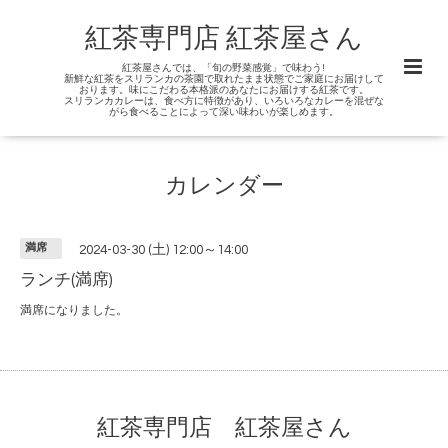
紅茶専門店 紅茶屋さん
紅茶屋さんでは、「旬の野菜感覚」で味わう!
新鮮な紅茶をスリランカの茶園で取れたまま状態でご家庭にお届けして
おります。味にこだわる本格派のあなたにお届けする紅茶です。
スリランカカレーは、食べ方に特徴があり、いろいろなカレーを混ぜな
がら食べることによって深い味わいが楽しめます。
カレンダー
満席
2024-03-30 (土) 12:00～14:00
ランチ(満席)
満席になりました。
紅茶専門店 紅茶屋さん