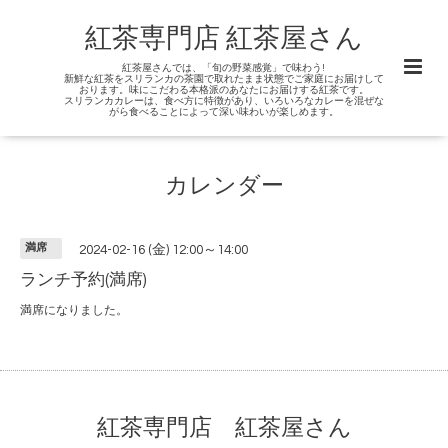
紅茶専門店 紅茶屋さん
紅茶屋さんでは、「旬の野菜感覚」で味わう!
新鮮な紅茶をスリランカの茶園で取れたまま状態でご家庭にお届けして
おります。味にこだわる本格派のあなたにお届けする紅茶です。
スリランカカレーは、食べ方に特徴があり、いろいろなカレーを混ぜな
がら食べることによって深い味わいが楽しめます。
カレンダー
満席
2024-02-16 (金) 12:00～14:00
ランチ予約(満席)
満席になりました。
紅茶専門店 紅茶屋さん