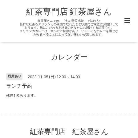
紅茶専門店 紅茶屋さん
紅茶屋さんでは、「旬の野菜感覚」で味わう!
新鮮な紅茶をスリランカの茶園で取れたまま状態でご家庭にお届けして
おります。味にこだわる本格派のあなたにお届けする紅茶です。
スリランカカレーは、食べ方に特徴があり、いろいろなカレーを混ぜな
がら食べることによって深い味わいが楽しめます。
カレンダー
残席あり
2023-11-05 (日) 12:00～14:00
ランチ予約
残席1名あります。
紅茶専門店 紅茶屋さん