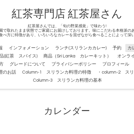
紅茶専門店 紅茶屋さん
紅茶屋さんでは、「旬の野菜感覚」で味わう!
園で取れたまま状態でご家庭にお届けしております。味にこだわる本格派の
食べ方に特徴があり、いろいろなカレーを混ぜながら食べることによって深
報
インフォメーション
ランチ(スリランカカレー)
予約
カ
品(紅茶 スパイス)
商品（Sri Lanka カレーキット）
オンラ
方
グレードについて
プライバシーポリシー
プロフィール
料理のお話
Column-1 スリランカ料理の特徴
・column-2
Column-3 スリランカ料理の基本
カレンダー