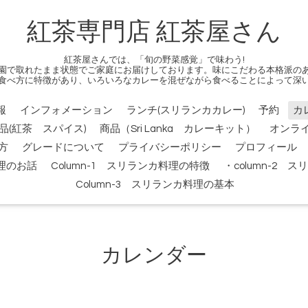
紅茶専門店 紅茶屋さん
紅茶屋さんでは、「旬の野菜感覚」で味わう!
園で取れたまま状態でご家庭にお届けしております。味にこだわる本格派の
食べ方に特徴があり、いろいろなカレーを混ぜながら食べることによって深
報
インフォメーション
ランチ(スリランカカレー)
予約
カ
品(紅茶 スパイス)
商品（Sri Lanka カレーキット）
オンラ
方
グレードについて
プライバシーポリシー
プロフィール
料理のお話
Column-1 スリランカ料理の特徴
・column-2
Column-3 スリランカ料理の基本
カレンダー