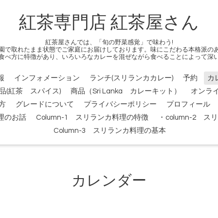
紅茶専門店 紅茶屋さん
紅茶屋さんでは、「旬の野菜感覚」で味わう!
園で取れたまま状態でご家庭にお届けしております。味にこだわる本格派の
食べ方に特徴があり、いろいろなカレーを混ぜながら食べることによって深
報
インフォメーション
ランチ(スリランカカレー)
予約
カ
品(紅茶 スパイス)
商品（Sri Lanka カレーキット）
オンラ
方
グレードについて
プライバシーポリシー
プロフィール
料理のお話
Column-1 スリランカ料理の特徴
・column-2
Column-3 スリランカ料理の基本
カレンダー