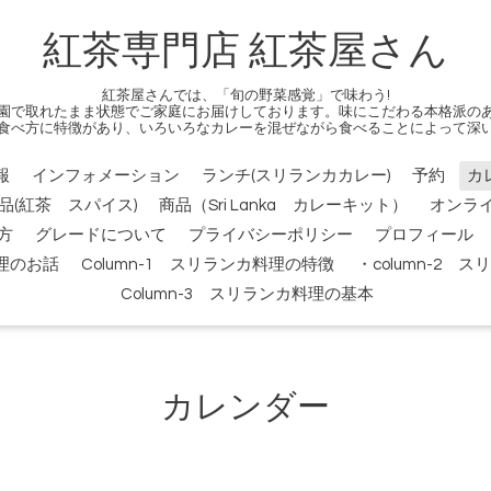
紅茶専門店 紅茶屋さん
紅茶屋さんでは、「旬の野菜感覚」で味わう!
園で取れたまま状態でご家庭にお届けしております。味にこだわる本格派の
食べ方に特徴があり、いろいろなカレーを混ぜながら食べることによって深
報
インフォメーション
ランチ(スリランカカレー)
予約
カ
品(紅茶 スパイス)
商品（Sri Lanka カレーキット）
オンラ
方
グレードについて
プライバシーポリシー
プロフィール
料理のお話
Column-1 スリランカ料理の特徴
・column-2
Column-3 スリランカ料理の基本
カレンダー