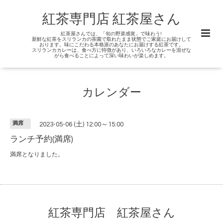
紅茶専門店 紅茶屋さん
紅茶屋さんでは、「旬の野菜感覚」で味わう!
新鮮な紅茶をスリランカの茶園で取れたまま状態でご家庭にお届けして
おります。味にこだわる本格派のあなたにお届けする紅茶です。
スリランカカレーは、食べ方に特徴があり、いろいろなカレーを混ぜな
がら食べることによって深い味わいが楽しめます。
カレンダー
満席
2023-05-06 (土) 12:00～15:00
ランチ予約(満席)
満席となりました。
紅茶専門店 紅茶屋さん