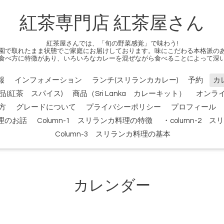
紅茶専門店 紅茶屋さん
紅茶屋さんでは、「旬の野菜感覚」で味わう!
園で取れたまま状態でご家庭にお届けしております。味にこだわる本格派の
食べ方に特徴があり、いろいろなカレーを混ぜながら食べることによって深
報
インフォメーション
ランチ(スリランカカレー)
予約
カ
品(紅茶 スパイス)
商品（Sri Lanka カレーキット）
オンラ
方
グレードについて
プライバシーポリシー
プロフィール
料理のお話
Column-1 スリランカ料理の特徴
・column-2
Column-3 スリランカ料理の基本
カレンダー