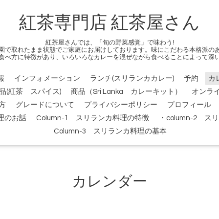
紅茶専門店 紅茶屋さん
紅茶屋さんでは、「旬の野菜感覚」で味わう!
園で取れたまま状態でご家庭にお届けしております。味にこだわる本格派の
食べ方に特徴があり、いろいろなカレーを混ぜながら食べることによって深
報
インフォメーション
ランチ(スリランカカレー)
予約
カ
品(紅茶 スパイス)
商品（Sri Lanka カレーキット）
オンラ
方
グレードについて
プライバシーポリシー
プロフィール
料理のお話
Column-1 スリランカ料理の特徴
・column-2
Column-3 スリランカ料理の基本
カレンダー