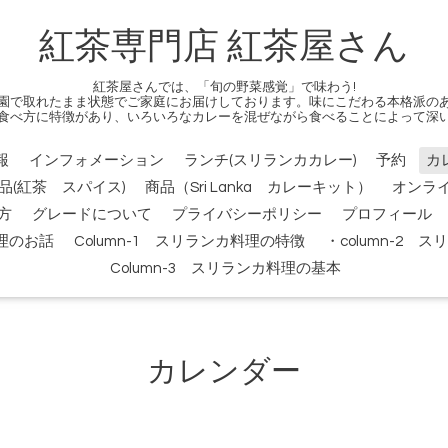
紅茶専門店 紅茶屋さん
紅茶屋さんでは、「旬の野菜感覚」で味わう!
園で取れたまま状態でご家庭にお届けしております。味にこだわる本格派の
食べ方に特徴があり、いろいろなカレーを混ぜながら食べることによって深
報
インフォメーション
ランチ(スリランカカレー)
予約
カ
品(紅茶 スパイス)
商品（Sri Lanka カレーキット）
オンラ
方
グレードについて
プライバシーポリシー
プロフィール
料理のお話
Column-1 スリランカ料理の特徴
・column-2
Column-3 スリランカ料理の基本
カレンダー