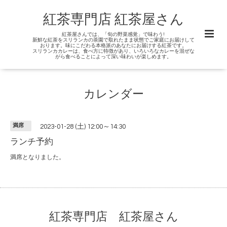
紅茶専門店 紅茶屋さん
紅茶屋さんでは、「旬の野菜感覚」で味わう!
新鮮な紅茶をスリランカの茶園で取れたまま状態でご家庭にお届けして
おります。味にこだわる本格派のあなたにお届けする紅茶です。
スリランカカレーは、食べ方に特徴があり、いろいろなカレーを混ぜな
がら食べることによって深い味わいが楽しめます。
カレンダー
満席
2023-01-28 (土) 12:00～14:30
ランチ予約
満席となりました。
紅茶専門店 紅茶屋さん