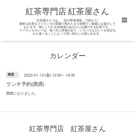
紅茶専門店 紅茶屋さん
紅茶屋さんでは、「旬の野菜感覚」で味わう!
新鮮な紅茶をスリランカの茶園で取れたまま状態でご家庭にお届けして
おります。味にこだわる本格派のあなたにお届けする紅茶です。
スリランカカレーは、食べ方に特徴があり、いろいろなカレーを混ぜな
がら食べることによって深い味わいが楽しめます。
カレンダー
満席
2023-01-13 (金) 12:00～14:30
ランチ予約(満席)
満席になりました。
紅茶専門店 紅茶屋さん