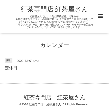
紅茶専門店 紅茶屋さん
紅茶屋さんでは、「旬の野菜感覚」で味わう!
新鮮な紅茶をスリランカの茶園で取れたまま状態でご家庭にお届けして
おります。味にこだわる本格派のあなたにお届けする紅茶です。
スリランカカレーは、食べ方に特徴があり、いろいろなカレーを混ぜな
がら食べることによって深い味わいが楽しめます。
カレンダー
休日
2022-12-01 (木)
定休日
紅茶専門店 紅茶屋さん
©2026
紅茶専門店 紅茶屋さん
. All Rights Reserved.