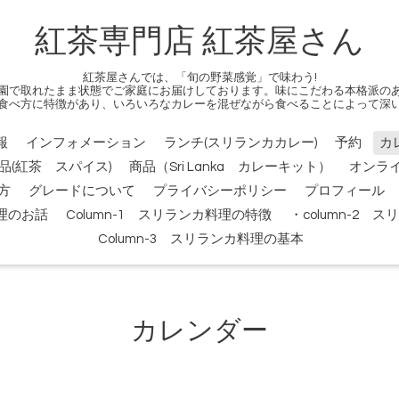
紅茶専門店 紅茶屋さん
紅茶屋さんでは、「旬の野菜感覚」で味わう!
園で取れたまま状態でご家庭にお届けしております。味にこだわる本格派の
食べ方に特徴があり、いろいろなカレーを混ぜながら食べることによって深
報
インフォメーション
ランチ(スリランカカレー)
予約
カ
品(紅茶 スパイス)
商品（Sri Lanka カレーキット）
オンラ
方
グレードについて
プライバシーポリシー
プロフィール
料理のお話
Column-1 スリランカ料理の特徴
・column-2
Column-3 スリランカ料理の基本
カレンダー