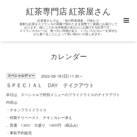
紅茶専門店 紅茶屋さん
紅茶屋さんでは、「旬の野菜感覚」で味わう!
新鮮な紅茶をスリランカの茶園で取れたまま状態でご家庭にお届けして
おります。味にこだわる本格派のあなたにお届けする紅茶です。
スリランカカレーは、食べ方に特徴があり、いろいろなカレーを混ぜな
がら食べることによって深い味わいが楽しめます。
カレンダー
スペシャルディー
2022-09-18 (日) 11:30～
ＳＰＥＣＩＡＬ DAY テイクアウト
本日は、スペシャルで特別メニューのフライドライスのテイクアウト
内容は、
・チキンフライドライス
・特製チリペースト、チキンカレー添え
。普通 1300/ 大盛り 1400円 (税込み)
・事前予約販売