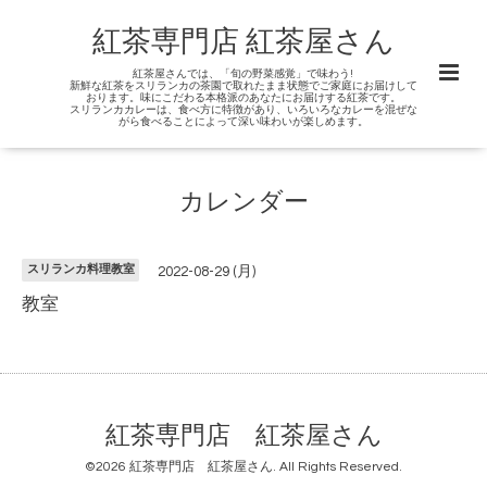
紅茶専門店 紅茶屋さん
紅茶屋さんでは、「旬の野菜感覚」で味わう!
新鮮な紅茶をスリランカの茶園で取れたまま状態でご家庭にお届けして
おります。味にこだわる本格派のあなたにお届けする紅茶です。
スリランカカレーは、食べ方に特徴があり、いろいろなカレーを混ぜな
がら食べることによって深い味わいが楽しめます。
カレンダー
スリランカ料理教室
2022-08-29 (月)
教室
紅茶専門店 紅茶屋さん
©2026
紅茶専門店 紅茶屋さん
. All Rights Reserved.