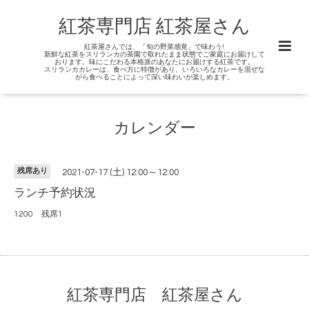
紅茶専門店 紅茶屋さん
紅茶屋さんでは、「旬の野菜感覚」で味わう!
新鮮な紅茶をスリランカの茶園で取れたまま状態でご家庭にお届けして
おります。味にこだわる本格派のあなたにお届けする紅茶です。
スリランカカレーは、食べ方に特徴があり、いろいろなカレーを混ぜな
がら食べることによって深い味わいが楽しめます。
カレンダー
残席あり
2021-07-17 (土) 12:00～12:00
ランチ予約状況
1200 残席1
紅茶専門店 紅茶屋さん